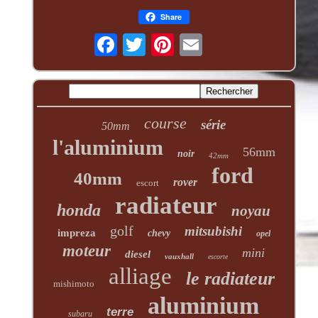
Share
course
série
50mm
l'aluminium
56mm
noir
42mm
ford
40mm
rover
escort
radiateur
honda
noyau
golf
mitsubishi
impreza
chevy
opel
moteur
mini
diesel
vauxhall
escorte
alliage
le radiateur
mishimoto
aluminium
terre
subaru