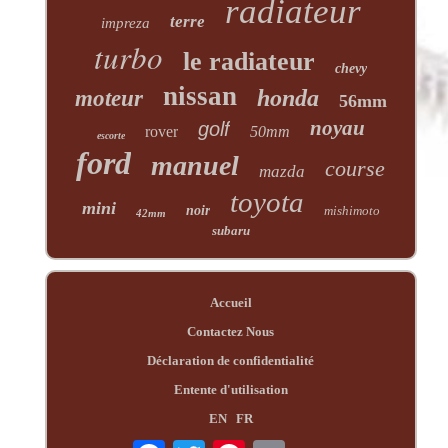
radiateur
terre
impreza
turbo
le radiateur
chevy
nissan
honda
moteur
56mm
noyau
golf
rover
50mm
escorte
ford
manuel
course
mazda
toyota
mini
noir
mishimoto
42mm
subaru
Accueil
Contactez Nous
Déclaration de confidentialité
Entente d'utilisation
EN
FR