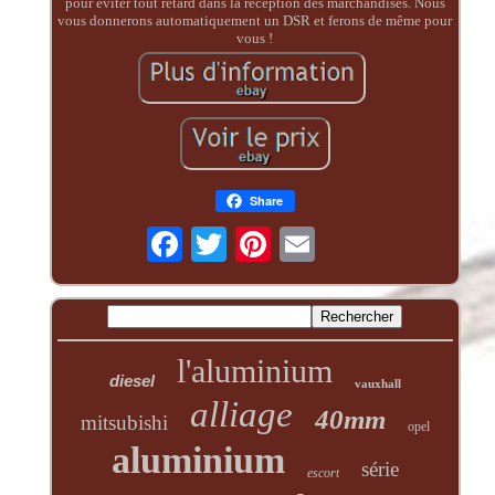
pour éviter tout retard dans la réception des marchandises. Nous
vous donnerons automatiquement un DSR et ferons de même pour
vous !
Share
l'aluminium
diesel
vauxhall
alliage
40mm
mitsubishi
opel
aluminium
série
escort