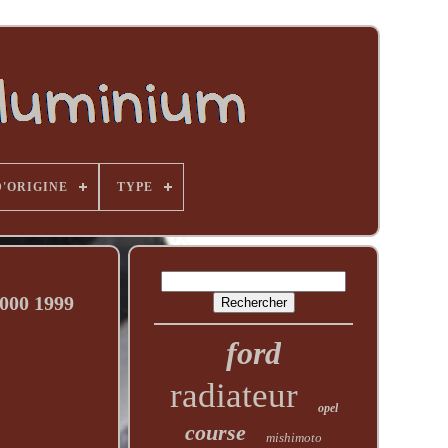
D'ORIGINE
TYPE
000 1999
ford
radiateur
opel
course
mishimoto