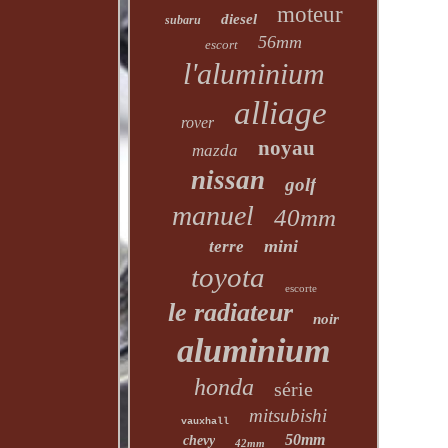
moteur
diesel
subaru
56mm
escort
l'aluminium
alliage
rover
noyau
mazda
nissan
golf
manuel
40mm
mini
terre
toyota
escorte
le radiateur
noir
aluminium
honda
série
mitsubishi
vauxhall
50mm
chevy
42mm