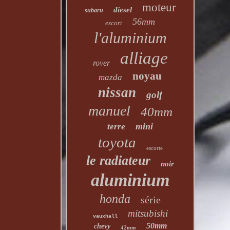
moteur
diesel
subaru
56mm
escort
l'aluminium
alliage
rover
noyau
mazda
nissan
golf
manuel
40mm
mini
terre
toyota
escorte
le radiateur
noir
aluminium
honda
série
mitsubishi
vauxhall
50mm
chevy
42mm