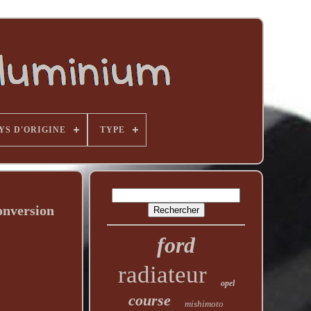
YS D'ORIGINE
TYPE
onversion
ford
radiateur
opel
course
mishimoto