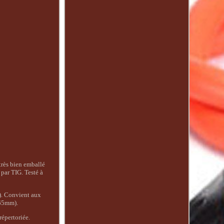
très bien emballé
par TIG. Testé à
e). Convient aux
 65mm).
répertoriée.