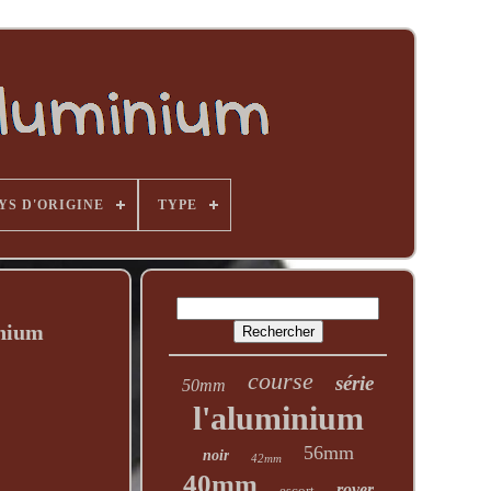
YS D'ORIGINE
TYPE
inium
course
série
50mm
l'aluminium
56mm
noir
42mm
40mm
rover
escort