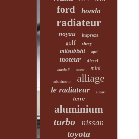
ford
honda
radiateur
noyau
impreza
golf
chevy
mitsubishi
opel
moteur
diesel
mini
vauxhall
escorte
alliage
mishimoto
le radiateur
subaru
terre
aluminium
turbo
nissan
toyota