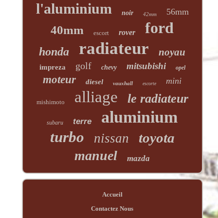
l'aluminium
56mm
noir
42mm
ford
40mm
rover
escort
radiateur
honda
noyau
golf
mitsubishi
impreza
chevy
opel
moteur
mini
diesel
vauxhall
escorte
alliage
le radiateur
mishimoto
aluminium
terre
subaru
turbo
toyota
nissan
manuel
mazda
Accueil
Contactez Nous